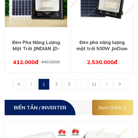
Đèn Pha Năng Lượng
Đèn pha năng lượng
Mặt Trời JINDIAN JD-
mặt trời 500W JinDian
T100 (100W)
JD-8500L
412.000đ
2.530.000đ
446.000đ
1
2
3
...
11
BIẾN TẦN / INVERTER
Xem thêm