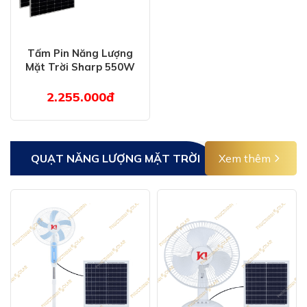
Tấm Pin Năng Lượng
Mặt Trời Sharp 550W
Mono | NU - JD 550 L
2.255.000đ
QUẠT NĂNG LƯỢNG MẶT TRỜI
Xem thêm