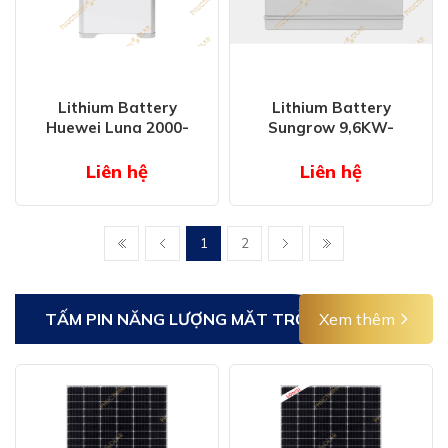
Lithium Battery
Lithium Battery
Huewei Luna 2000-
Sungrow 9,6KW-
15s0
25,6KW
Liên hệ
Liên hệ
1
2
TẤM PIN NĂNG LƯỢNG MĂT TRỜI
Xem thêm