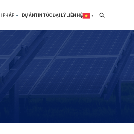
I PHÁP
DỰ ÁN
TIN TỨC
ĐẠI LÝ
LIÊN HỆ
▼