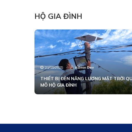
HỘ GIA ĐÌNH
21/10/2025
-
Admin Dev
THIẾT BỊ ĐÈN NĂNG LƯỢNG MẶT TRỜI Q
MÔ HỘ GIA ĐÌNH