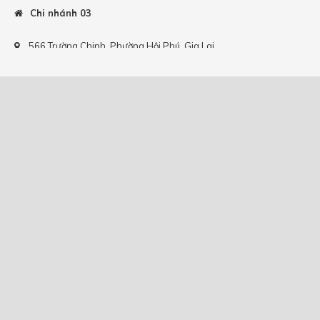
Chi nhánh 03
566 Trường Chinh, Phường Hội Phú, Gia Lai
Xem bản đồ